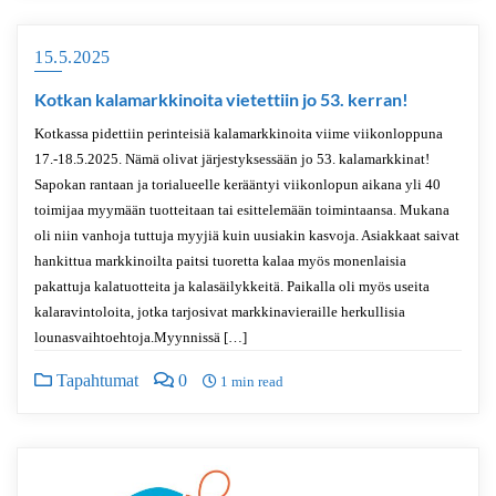
15.5.2025
Kotkan kalamarkkinoita vietettiin jo 53. kerran!
Kotkassa pidettiin perinteisiä kalamarkkinoita viime viikonloppuna
17.-18.5.2025. Nämä olivat järjestyksessään jo 53. kalamarkkinat!
Sapokan rantaan ja torialueelle kerääntyi viikonlopun aikana yli 40
toimijaa myymään tuotteitaan tai esittelemään toimintaansa. Mukana
oli niin vanhoja tuttuja myyjiä kuin uusiakin kasvoja. Asiakkaat saivat
hankittua markkinoilta paitsi tuoretta kalaa myös monenlaisia
pakattuja kalatuotteita ja kalasäilykkeitä. Paikalla oli myös useita
kalaravintoloita, jotka tarjosivat markkinavieraille herkullisia
lounasvaihtoehtoja.Myynnissä […]
Tapahtumat
0
1 min read