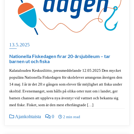
13.5.2025
Nationella Fiskedagen firar 20-årsjubileum – tar
barnen ut och fiska
Kalatalouden Keskusliitto, pressmeddelande 12.05.2025 Den mycket
populära Nationella Fiskedagen för skolelever arrangeras återigen den
14 maj. I år är det 20:e gången som elever får möjlighet att fiska under
skoltid. Evenemanget, som hålls på olika orter runt om i landet, ger
barnen chansen att uppleva nya äventyr vid vattnet och bekanta sig
med fiske. Fisket, som är den mest efterlängtade […]
Ajankohtaista
0
2 min read