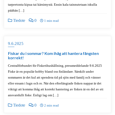
tarpeetonta kipua tai kärsimystä. Ensin kala tainnutetaan iskulla
päähän […]
Tiedote
0
1 min read
9.6.2025
Fiskar du i sommar? Kom ihåg att hantera fångsten
korrekt!
Centralförbundet för Fiskerihushållning, pressmeddelande 9.6.2025
Fiske är en populär hobby bland oss finländare. Särskilt under
sommaren är det kul att spendera tid på sjön med familj och vänner
eller ensam i lugn och ro. När den efterlängtade fisken nappar är det
viktigt att komma ihåg att korrekt hantering av fisken är en del av ett
ansvarsfullt fiske. Enligt lag om […]
Tiedote
0
2 min read