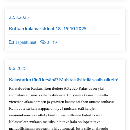
22.8.2025
Kotkan kalamarkkinat 18.-19.10.2025
Tapahtumat
0
9.6.2025
Kalastatko tänä kesänä? Muista käsitellä saalis oikein!
Kalatalouden Keskusliiton tiedote 9.6.2025 Kalastus on yksi
suomalaisten suosikkiharrastuksista. Erityisesti kesäisin vesillä
vietetään aikaa perheen ja ystävien kanssa tai ihan omassa rauhassa.
Kun odotettu kala nappaa on hyvä muistaa, että kalojen
asianmukainen käsittely kuuluu vastuulliseen kalastukseen.
Kalastuslain mukaan saaliiksi otettava kala on lopetettava
mahdollisimman nopeasti ja kivuttomasti, jotta sille ei aiheudu