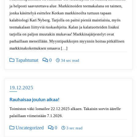
ja helposti saavutettava alue. Markkinoiden teemakalana on taimen,
jonka käsittelyä esittelee Kotkan markkinoilta tuttuun tapaan
kalabiologi Kari Nyberg. Tarjolla on paitsi pieniä maistiaisia, myös
teemakalaan liittyviä ruokaohjeita. Kalan ja kalatuotteiden lisäksi
tarjolla on paljon muutakin mukavaa! Markkinajärjestelyt ovat
parhaillaan meneillään. Myyntipaikkojen myynnin hoitaa pitkällisen
markkinakokemuksen omaava […]
Tapahtumat
0
34 sec read
19.12.2025
Rauhaisaa joulun aikaa!
Toimiston väki lomailee 22.12.2025 alkaen. Takaisin sorvin äärelle
palaillaan viimeistään 7.1.2026.
Uncategorized
0
3 sec read