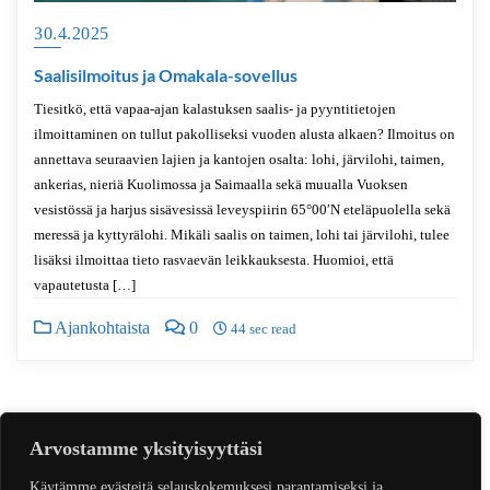
30.4.2025
Saalisilmoitus ja Omakala-sovellus
Tiesitkö, että vapaa-ajan kalastuksen saalis- ja pyyntitietojen
ilmoittaminen on tullut pakolliseksi vuoden alusta alkaen? Ilmoitus on
annettava seuraavien lajien ja kantojen osalta: lohi, järvilohi, taimen,
ankerias, nieriä Kuolimossa ja Saimaalla sekä muualla Vuoksen
vesistössä ja harjus sisävesissä leveyspiirin 65°00′N eteläpuolella sekä
meressä ja kyttyrälohi. Mikäli saalis on taimen, lohi tai järvilohi, tulee
lisäksi ilmoittaa tieto rasvaevän leikkauksesta. Huomioi, että
vapautetusta […]
Ajankohtaista
0
44 sec read
Artikkelien
sivutus
Arvostamme yksityisyyttäsi
«
1
2
3
…
11
»
Käytämme evästeitä selauskokemuksesi parantamiseksi ja