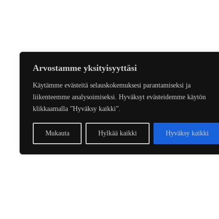
Arvostamme yksityisyyttäsi
Käytämme evästeitä selauskokemuksesi parantamiseksi ja
liikenteemme analysoimiseksi. Hyväksyt evästeidemme käytön
klikkaamalla ”Hyväksy kaikki”.
Mukauta
Hylkää kaikki
Hyväksy kaikki