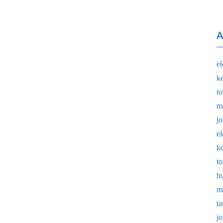
A
e
k
t
m
j
e
k
t
h
m
t
j