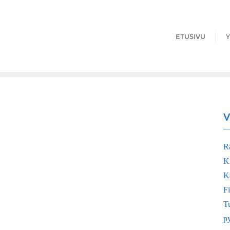
ETUSIVU
Y
V
R
K
Ka
Fi
Tu
p