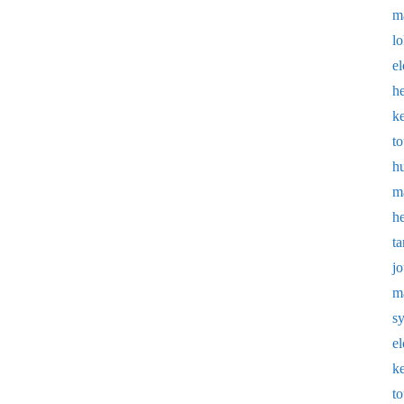
m
l
e
h
k
t
h
m
h
t
j
m
s
e
k
t