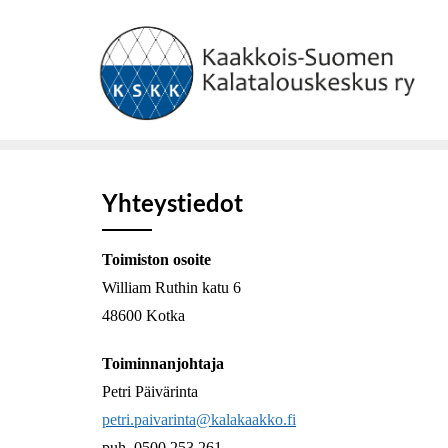
Skip
to
content
Yhteystiedot
Toimiston osoite
William Ruthin katu 6
48600 Kotka
Toiminnanjohtaja
Petri Päivärinta
petri.paivarinta@kalakaakko.fi
puh. 0500 253 261