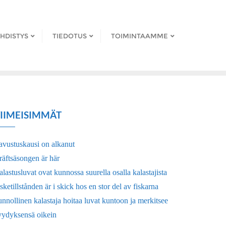
HDISTYS
TIEDOTUS
TOIMINTAAMME
IIMEISIMMÄT
avustuskausi on alkanut
räftsäsongen är här
lastusluvat ovat kunnossa suurella osalla kalastajista
sketillstånden är i skick hos en stor del av fiskarna
nnollinen kalastaja hoitaa luvat kuntoon ja merkitsee
yydyksensä oikein