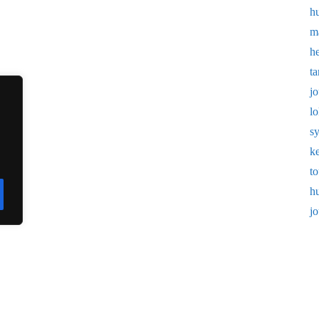
h
m
h
t
j
l
s
k
t
h
j
VikVek
Designed by