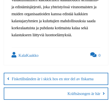
ja edistämisjärjestö, joka yhteistyössä viranomaisten ja
muiden organisaatioiden kanssa edistää kaikkien
kalastajaryhmien ja kuluttajien mahdollisuuksia saada
korkealaatuista ja puhdasta kotimaista kalaa sekä
kalastukseen liittyviä luontoelämyksiä.
KalaKaakko
0
Artikkelien
selaus
Fisketillstånden är i skick hos en stor del av fiskarna
Kräftsäsongen är här