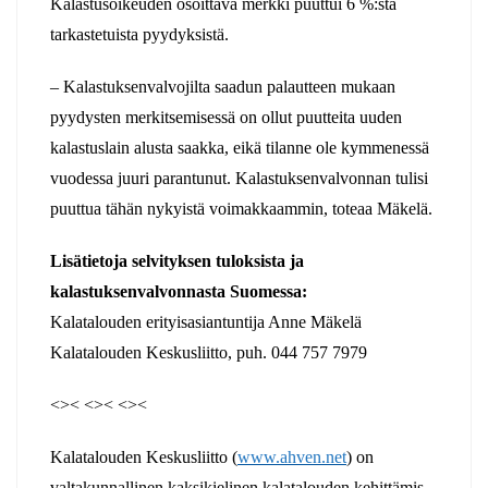
Kalastusoikeuden osoittava merkki puuttui 6 %:sta
tarkastetuista pyydyksistä.
– Kalastuksenvalvojilta saadun palautteen mukaan
pyydysten merkitsemisessä on ollut puutteita uuden
kalastuslain alusta saakka, eikä tilanne ole kymmenessä
vuodessa juuri parantunut. Kalastuksenvalvonnan tulisi
puuttua tähän nykyistä voimakkaammin, toteaa Mäkelä.
Lisätietoja selvityksen tuloksista ja
kalastuksenvalvonnasta Suomessa:
Kalatalouden erityisasiantuntija Anne Mäkelä
Kalatalouden Keskusliitto, puh. 044 757 7979
<>< <>< <><
Kalatalouden Keskusliitto (
www.ahven.net
) on
valtakunnallinen kaksikielinen kalatalouden kehittämis-