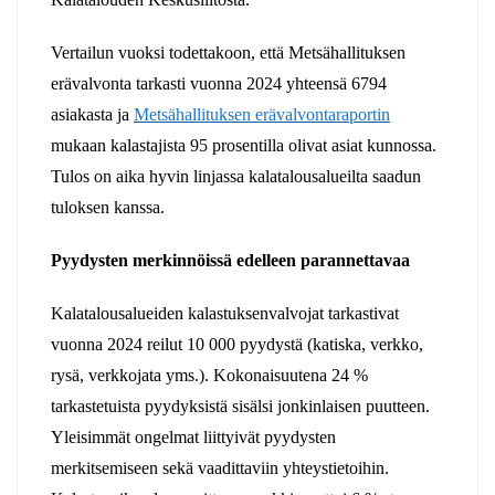
Vertailun vuoksi todettakoon, että Metsähallituksen
erävalvonta tarkasti vuonna 2024 yhteensä 6794
asiakasta ja
Metsähallituksen erävalvontaraportin
mukaan kalastajista 95 prosentilla olivat asiat kunnossa.
Tulos on aika hyvin linjassa kalatalousalueilta saadun
tuloksen kanssa.
Pyydysten merkinnöissä edelleen parannettavaa
Kalatalousalueiden kalastuksenvalvojat tarkastivat
vuonna 2024 reilut 10 000 pyydystä (katiska, verkko,
rysä, verkkojata yms.). Kokonaisuutena 24 %
tarkastetuista pyydyksistä sisälsi jonkinlaisen puutteen.
Yleisimmät ongelmat liittyivät pyydysten
merkitsemiseen sekä vaadittaviin yhteystietoihin.