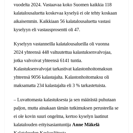
vuodelta 2024. Vastaavaa koko Suomen kaikkia 118
kalatalousaluetta koskevaa kyselyä ei ole tehty koskaan
aikaisemmin. Kaikkiaan 56 kalatalousaluetta vastasi
kyselyyn eli vastausprosentti oli 47.
Kyselyyn vastanneilla kalatalousalueilla oli vuonna
2024 yhteensä 448 valtuutettua kalastuksenvalvojaa,
jotka valvoivat yhteensä 6141 tuntia.
Kalastuksenvalvojat tarkastivat kalastonhoitomaksun
yhteensä 9056 kalastajalta. Kalastonhoitomaksu oli
maksamatta 234 kalastajalta eli 3 % tarkastetuista.
– Luvattomasta kalastuksesta ja sen määrästä puhutaan
paljon, mutta ainakaan tämän tutkimuksen perusteella se
ei ole kovin suuri ongelma, kertoo kyselyn laatinut
kalatalouden erityisasiantuntija
Anne Mäkelä
Kalatalouden Keskusliitosta.