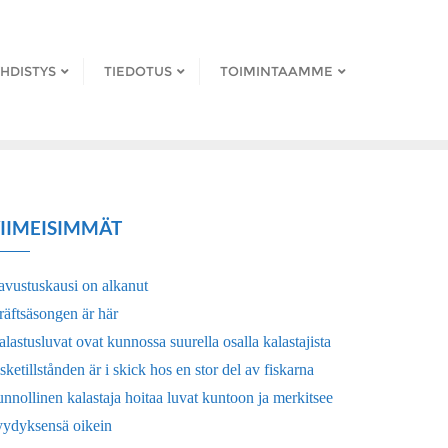
HDISTYS
TIEDOTUS
TOIMINTAAMME
IIMEISIMMÄT
avustuskausi on alkanut
räftsäsongen är här
lastusluvat ovat kunnossa suurella osalla kalastajista
sketillstånden är i skick hos en stor del av fiskarna
nnollinen kalastaja hoitaa luvat kuntoon ja merkitsee
yydyksensä oikein