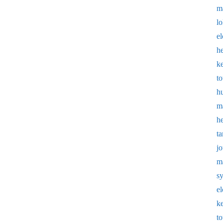
m
l
e
h
k
t
h
m
h
t
j
m
s
e
k
t