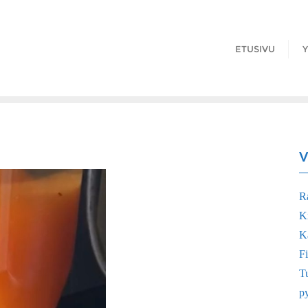
ETUSIVU
Y
V
R
K
Ka
Fi
Tu
p