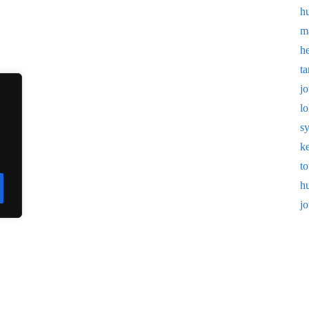
h
m
h
t
j
l
s
k
t
h
j
VikVek
Designed by