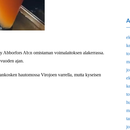
A
e
k
 Abborfors Ab:n omistaman voimalaitoksen alakerrassa.
t
 vuoden ajan.
m
j
nkosken hautomossa Virojoen varrella, mutta kyseisen
e
k
t
h
m
t
j