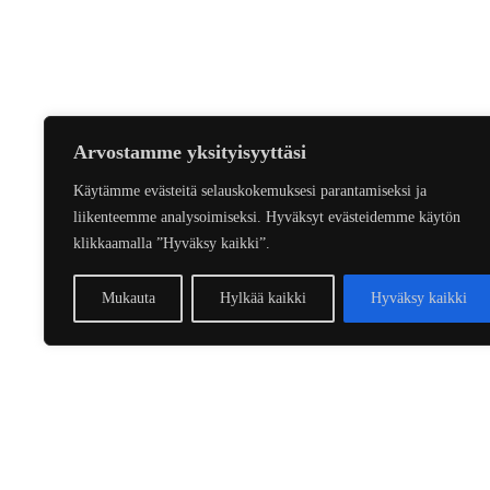
Arvostamme yksityisyyttäsi
Käytämme evästeitä selauskokemuksesi parantamiseksi ja
liikenteemme analysoimiseksi. Hyväksyt evästeidemme käytön
klikkaamalla ”Hyväksy kaikki”.
Mukauta
Hylkää kaikki
Hyväksy kaikki