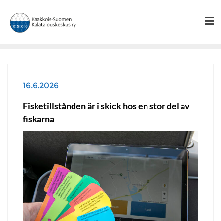
Skip
to
content
16.6.2026
Fisketillstånden är i skick hos en stor del av
fiskarna