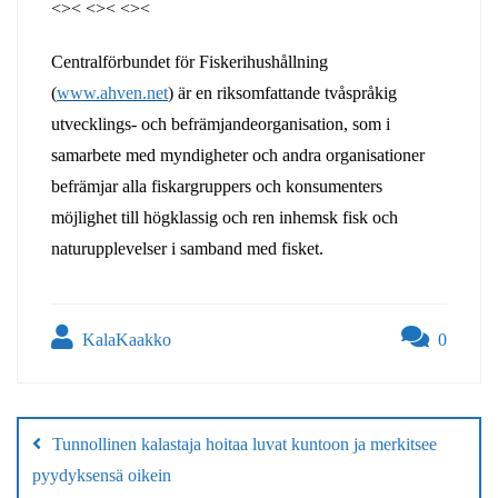
<>< <>< <><
Centralförbundet för Fiskerihushållning
(
www.ahven.net
) är en riksomfattande tvåspråkig
utvecklings- och befrämjandeorganisation, som i
samarbete med myndigheter och andra organisationer
befrämjar alla fiskargruppers och konsumenters
möjlighet till högklassig och ren inhemsk fisk och
naturupplevelser i samband med fisket.
KalaKaakko
0
Artikkelien
selaus
Tunnollinen kalastaja hoitaa luvat kuntoon ja merkitsee
pyydyksensä oikein