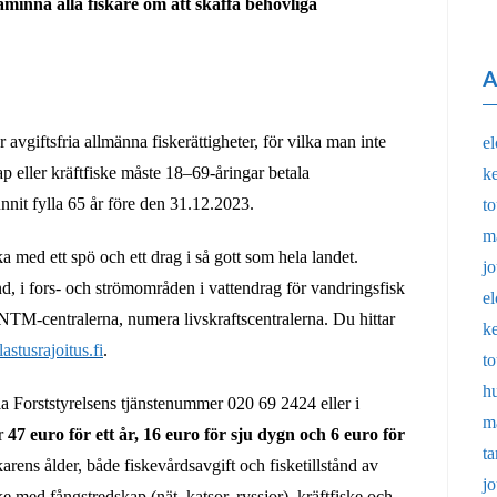
åminna alla fiskare om att skaffa behövliga
A
avgiftsfria allmänna fiskerättigheter, för vilka man inte
e
ap eller kräftfiske måste 18–69-åringar betala
k
nnit fylla 65 år före den 31.12.2023.
t
m
ka med ett spö och ett drag i så gott som hela landet.
j
and, i fors- och strömområden i vattendrag för vandringsfisk
e
 NTM-centralerna, numera livskraftscentralerna. Du hittar
k
astusrajoitus.fi
.
t
h
ia Forststyrelsens tjänstenummer 020 69 2424 eller i
m
ar
47 euro för ett år, 16 euro för sju dygn och 6 euro för
t
karens ålder, både fiskevårdsavgift och fisketillstånd av
j
e med fångstredskap (nät, katsor, ryssjor), kräftfiske och