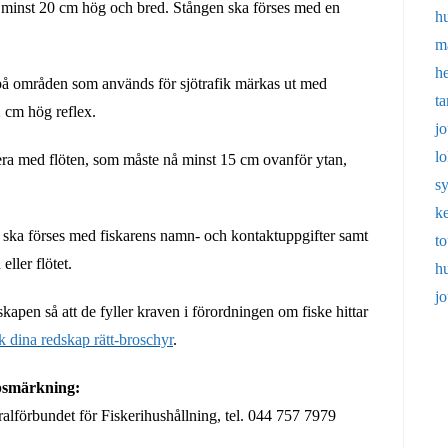
 minst 20 cm hög och bred. Stången ska förses med en
h
m
h
 på områden som används för sjötrafik märkas ut med
t
 cm hög reflex.
j
l
ra med flöten, som måste nå minst 15 cm ovanför ytan,
s
k
ka förses med fiskarens namn- och kontaktuppgifter samt
t
ller flötet.
h
j
pen så att de fyller kraven i förordningen om fiske hittar
 dina redskap rätt-broschyr
.
apsmärkning:
alförbundet för Fiskerihushållning, tel. 044 757 7979