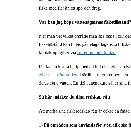
fiske med fler än ett spö och drag.
Var kan jag köpa vattenägarnas fisketillstånd
När man vet vilket område man ska fiska i blir det l
fisketillstånd kan hittas på delägarlagens och fis
kontaktuppgifter via
fiskeriområdeskartan
.
Du kan också få hjälp med att hitta fisketillstånds
eller fiskarförbunden
. Därtill har kommunerna och 
deras egna vatten. En del vattenägare säljer sina fis
Så här märker du dina redskap rätt
Att märka sina fiskeredskap rätt är också en fråg
1)
På områden som används för sjötrafik
ska f