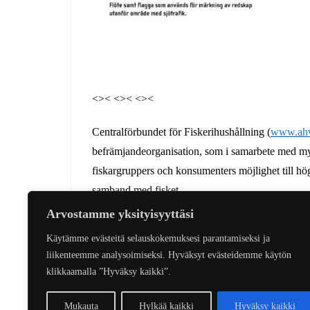
<>< <>< <><
Centralförbundet för Fiskerihushållning (
www.ahv
befrämjandeorganisation, som i samarbete med myn
fiskargruppers och konsumenters möjlighet till hö
samband med fisket.
Arvostamme yksityisyyttäsi
Käytämme evästeitä selauskokemuksesi parantamiseksi ja
KalaKaakko
liikenteemme analysoimiseksi. Hyväksyt evästeidemme käytön
klikkaamalla ”Hyväksy kaikki”.
Artikkelien
Mukauta
Hylkää kaikki
Hyväksy kaikki