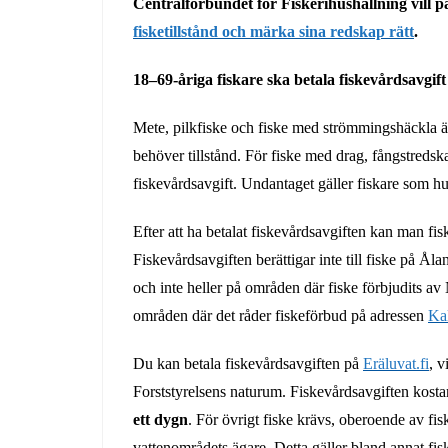
Centralförbundet för Fiskerihushållning vill p
fisketillstånd och märka sina redskap rätt
.
18–69-åriga fiskare ska betala fiskevårdsavgift
Mete, pilkfiske och fiske med strömmingshäckla är 
behöver tillstånd. För fiske med drag, fångstredsk
fiskevårdsavgift. Undantaget gäller fiskare som hu
Efter att ha betalat fiskevårdsavgiften kan man fis
Fiskevårdsavgiften berättigar inte till fiske på Ål
och inte heller på områden där fiske förbjudits av
områden där det råder fiskeförbud på adressen
Kal
Du kan betala fiskevårdsavgiften på
Eräluvat.fi
, v
Forststyrelsens naturum. Fiskevårdsavgiften kost
ett dygn
. För övrigt fiske krävs, oberoende av fis
vattenområdets ägare. Detta gäller bland annat fisk