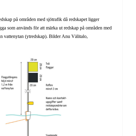
edskap på områden med sjötrafik då redskapet ligger
lagga som används för att märka ut redskap på områden med
ån vattenytan (ytredskap). Bilder Anu Välitalo,