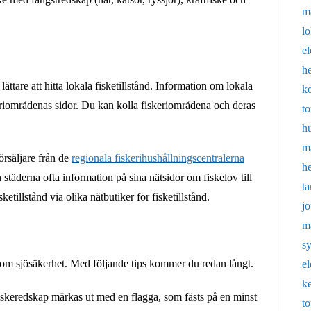
m
l
e
?
h
ättare att hitta lokala fisketillstånd. Information om lokala
k
keriområdenas sidor. Du kan kolla fiskeriområdena och deras
t
h
m
försäljare från de
regionala fiskerihushållningscentralerna
h
städerna ofta information på sina nätsidor om fiskelov till
t
ketillstånd via olika nätbutiker för fisketillstånd.
j
m
s
a om sjösäkerhet. Med följande tips kommer du redan långt.
e
k
iskeredskap märkas ut med en flagga, som fästs på en minst
t