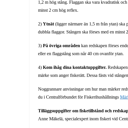
1,2 m hög stång. Flaggan ska vara kvadratisk och
minst 2 cm hög reflex.
2)
Ytnät
(ligger närmare än 1,5 m från ytan) ska
dubbla flaggor. Stången ska förses med en minst 2
3)
På övriga områden
kan redskapen förses ende
eller en flaggstång som når 40 cm ovanför ytan.
4)
Kom ihåg dina kontaktuppgifter.
Redskapen s
märke som anger fiskerätt. Dessa fästs vid stången e
Noggrannare anvisningar om hur man märker redska
du i Centralförbundet för Fiskerihushållnings
Märk
Tilläggsuppgifter om fisketillstånd och redsk
Anne Mäkelä, specialexpert inom fiskeri vid Centr