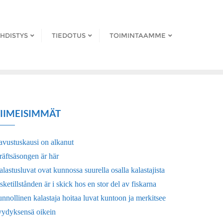
HDISTYS
TIEDOTUS
TOIMINTAAMME
IIMEISIMMÄT
avustuskausi on alkanut
räftsäsongen är här
lastusluvat ovat kunnossa suurella osalla kalastajista
sketillstånden är i skick hos en stor del av fiskarna
nnollinen kalastaja hoitaa luvat kuntoon ja merkitsee
yydyksensä oikein