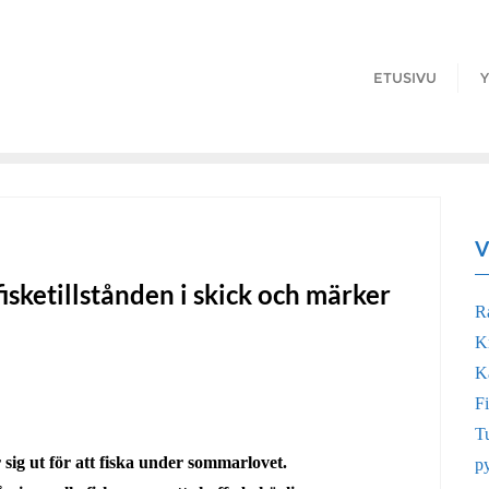
ETUSIVU
Y
V
isketillstånden i skick och märker
R
K
Ka
Fi
Tu
ig ut för att fiska under sommarlovet.
p