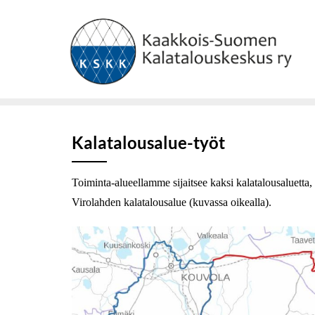
Skip
to
content
Kalatalousalue-työt
Toiminta-alueellamme sijaitsee kaksi kalatalousaluet
Virolahden kalatalousalue (kuvassa oikealla).