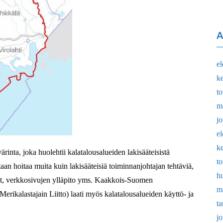
A
e
k
t
m
j
e
k
rinta, joka huolehtii kalatalousalueiden lakisääteisistä
t
n hoitaa muita kuin lakisääteisiä toiminnanjohtajan tehtäviä,
h
yöt, verkkosivujen ylläpito yms. Kaakkois-Suomen
m
ikalastajain Liitto) laati myös kalatalousalueiden käyttö- ja
t
j