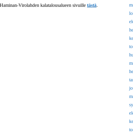
m
Haminan-Virolahden kalatalousalueen sivuille
tästä
.
l
e
h
k
t
h
m
h
t
j
m
s
e
k
t