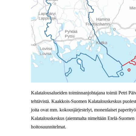
Kalatalousalueiden toiminnanjohtajana toimii Petri Päivä
tehtävistä. Kaakkois-Suomen Kalatalouskeskus puolestaa
joita ovat mm. kokousjärjestelyt, monenlaiset paperit
Kalatalouskeskus (aiemmalta nimeltään Etelä-Suomen Mer
hoitosuunnitelmat.