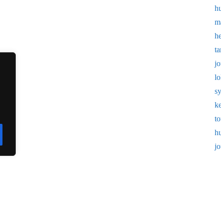
h
m
h
t
j
l
s
k
t
h
j
VikVek
Designed by