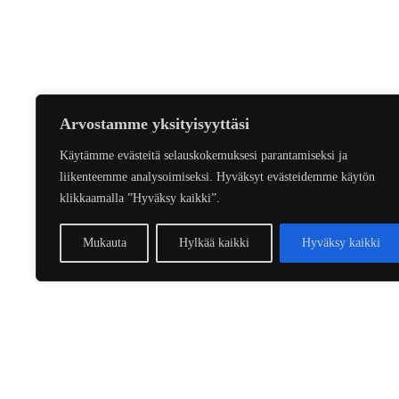
Arvostamme yksityisyyttäsi
Käytämme evästeitä selauskokemuksesi parantamiseksi ja
liikenteemme analysoimiseksi. Hyväksyt evästeidemme käytön
klikkaamalla ”Hyväksy kaikki”.
Mukauta
Hylkää kaikki
Hyväksy kaikki