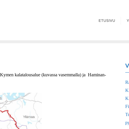
ETUSIVU
Y
V
ta, Kymen kalatalousalue (kuvassa vasemmalla) ja Haminan-
R
K
Ka
Fi
Tu
p