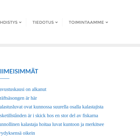
HDISTYS
TIEDOTUS
TOIMINTAAMME
IIMEISIMMÄT
avustuskausi on alkanut
räftsäsongen är här
lastusluvat ovat kunnossa suurella osalla kalastajista
sketillstånden är i skick hos en stor del av fiskarna
nnollinen kalastaja hoitaa luvat kuntoon ja merkitsee
yydyksensä oikein