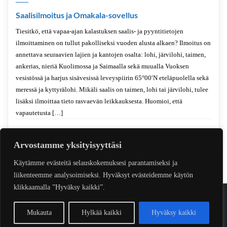
Saalisilmoitus ja Omakala-sovellus
Tiesitkö, että vapaa-ajan kalastuksen saalis- ja pyyntitietojen
ilmoittaminen on tullut pakolliseksi vuoden alusta alkaen? Ilmoitus on
annettava seuraavien lajien ja kantojen osalta: lohi, järvilohi, taimen,
ankerias, nieriä Kuolimossa ja Saimaalla sekä muualla Vuoksen
vesistössä ja harjus sisävesissä leveyspiirin 65°00′N eteläpuolella sekä
meressä ja kyttyrälohi. Mikäli saalis on taimen, lohi tai järvilohi, tulee
lisäksi ilmoittaa tieto rasvaevän leikkauksesta. Huomioi, että
vapautetusta […]
Ajankohtaista
0
44 sec read
Arvostamme yksityisyyttäsi
Käytämme evästeitä selauskokemuksesi parantamiseksi ja
liikenteemme analysoimiseksi. Hyväksyt evästeidemme käytön
klikkaamalla ”Hyväksy kaikki”.
VikVek
Designed by
Copyright ©2026
Mukauta
Hylkää kaikki
Hyväksy kaikki