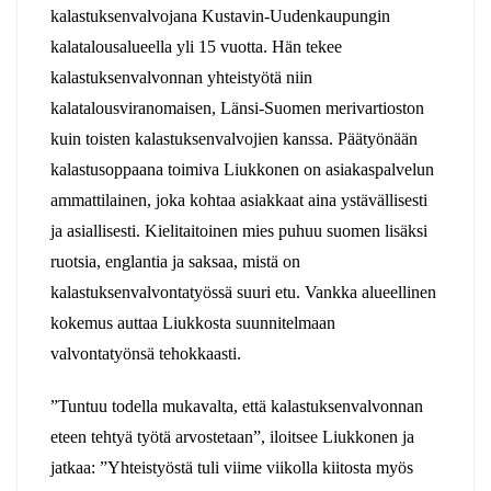
kalastuksenvalvojana Kustavin-Uudenkaupungin
kalatalousalueella yli 15 vuotta. Hän tekee
kalastuksenvalvonnan yhteistyötä niin
kalatalousviranomaisen, Länsi-Suomen merivartioston
kuin toisten kalastuksenvalvojien kanssa. Päätyönään
kalastusoppaana toimiva Liukkonen on asiakaspalvelun
ammattilainen, joka kohtaa asiakkaat aina ystävällisesti
ja asiallisesti. Kielitaitoinen mies puhuu suomen lisäksi
ruotsia, englantia ja saksaa, mistä on
kalastuksenvalvontatyössä suuri etu. Vankka alueellinen
kokemus auttaa Liukkosta suunnitelmaan
valvontatyönsä tehokkaasti.
”Tuntuu todella mukavalta, että kalastuksenvalvonnan
eteen tehtyä työtä arvostetaan”, iloitsee Liukkonen ja
jatkaa: ”Yhteistyöstä tuli viime viikolla kiitosta myös