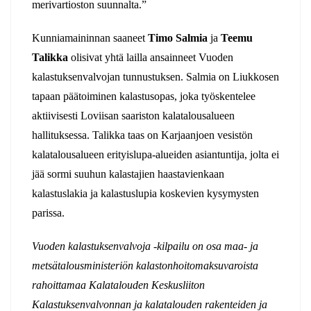
merivartioston suunnalta.”
Kunniamaininnan saaneet
Timo Salmia
ja
Teemu
Talikka
olisivat yhtä lailla ansainneet Vuoden
kalastuksenvalvojan tunnustuksen. Salmia on Liukkosen
tapaan päätoiminen kalastusopas, joka työskentelee
aktiivisesti Loviisan saariston kalatalousalueen
hallituksessa. Talikka taas on Karjaanjoen vesistön
kalatalousalueen erityislupa-alueiden asiantuntija, jolta ei
jää sormi suuhun kalastajien haastavienkaan
kalastuslakia ja kalastuslupia koskevien kysymysten
parissa.
Vuoden kalastuksenvalvoja -kilpailu on osa maa- ja
metsätalousministeriön kalastonhoitomaksuvaroista
rahoittamaa Kalatalouden Keskusliiton
Kalastuksenvalvonnan ja kalatalouden rakenteiden ja