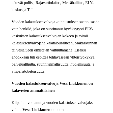
tekevät poliisi, Rajavartiolaitos, Metsähallitus, ELY-
keskus ja Tulli.
Vuoden kalastuksenvalvoja -tunnustuksen saattoi saada
vain henkilö, joka on suorittanut hyväksytysti ELY-
keskuksen kalastuksenvalvojan kokeen ja toimii
kalastuksenvalvojana kalatalousalueen, osakaskunnan
tai vesialueen omistajan valtuuttamana. Lisäksi
ehdokkaan tuli osoittaa tehtävässään yhteistyökykyä,
palvelualttiutta, suunnitelmallisuutta, huolellisuuta ja
ympäristötietoisuutta.
Vuoden kalastuksenvalvoja Vesa Liukkonen on
kalavesien ammattilainen
Kilpailun voittanut ja vuoden kalastuksenvalvojaksi
valittu
Vesa Liukkonen
on toiminut