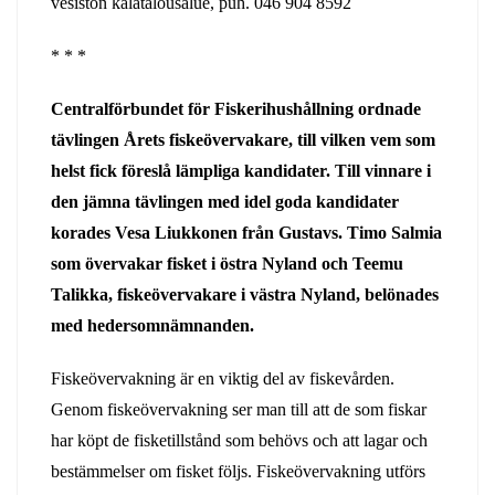
vesistön kalatalousalue, puh. 046 904 8592
* * *
Centralförbundet för Fiskerihushållning ordnade
tävlingen Årets fiskeövervakare, till vilken vem som
helst fick föreslå lämpliga kandidater. Till vinnare i
den jämna tävlingen med idel goda kandidater
korades Vesa Liukkonen från Gustavs. Timo Salmia
som övervakar fisket i östra Nyland och Teemu
Talikka, fiskeövervakare i västra Nyland, belönades
med hedersomnämnanden.
Fiskeövervakning är en viktig del av fiskevården.
Genom fiskeövervakning ser man till att de som fiskar
har köpt de fisketillstånd som behövs och att lagar och
bestämmelser om fisket följs. Fiskeövervakning utförs