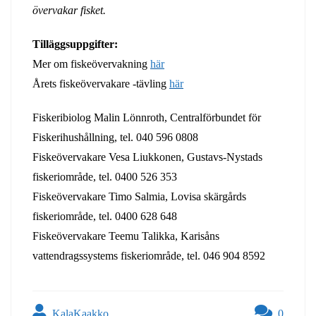
övervakar fisket.
Tilläggsuppgifter:
Mer om fiskeövervakning
här
Årets fiskeövervakare -tävling
här
Fiskeribiolog Malin Lönnroth, Centralförbundet för
Fiskerihushållning, tel. 040 596 0808
Fiskeövervakare Vesa Liukkonen, Gustavs-Nystads
fiskeriområde, tel. 0400 526 353
Fiskeövervakare Timo Salmia, Lovisa skärgårds
fiskeriområde, tel. 0400 628 648
Fiskeövervakare Teemu Talikka, Karisåns
vattendragssystems fiskeriområde, tel. 046 904 8592
KalaKaakko
0