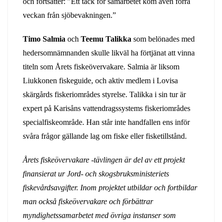
och fortsätter: ”Ett tack för samarbetet kom även förra
veckan från sjöbevakningen.”
Timo Salmia
och
Teemu Talikka
som belönades med
hedersomnämnanden skulle likväl ha förtjänat att vinna
titeln som Årets fiskeövervakare. Salmia är liksom
Liukkonen fiskeguide, och aktiv medlem i Lovisa
skärgårds fiskeriområdes styrelse. Talikka i sin tur är
expert på Karisåns vattendragssystems fiskeriområdes
specialfiskeområde. Han står inte handfallen ens inför
svåra frågor gällande lag om fiske eller fisketillstånd.
Årets fiskeövervakare -tävlingen är del av ett projekt
finansierat ur Jord- och skogsbruksministeriets
fiskevårdsavgifter. Inom projektet utbildar och fortbildar
man också fiskeövervakare och förbättrar
myndighetssamarbetet med övriga instanser som