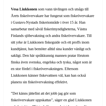
Vesa Liukkonen
som vann tävlingen och utsågs till
Årets fiskeövervakare har fungerat som fiskeövervakare
i Gustavs-Nystads fiskeriområde i över 15 år. Han
samarbetar med såväl fiskerimyndigheterna, Västra
Finlands sjöbevakning och andra fiskeövervakare. Till
sitt yrke är Liukkonen fiskeguide och ett proffs inom
kundtjänst, han bemöter alltid sina kunder vänligt och
sakligt. Den här språkkunnig mannen pratar förutom
finska även svenska, engelska och tyska, något som är
en stor fördel i fiskeövervakningen. Eftersom
Liukkonen känner fiskevattnen väl, kan han också
planera sin fiskeövervakning effektivt.
”Det känns jättefint att det jobb jag gör som
fiskeövervakare uppskattas”, säger en glad Liukkonen