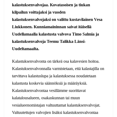
kalastuksenvalvojaa. Kovatasoisen ja tiukan
kilpailun voittajaksi ja vuoden
kalastuksenvalvojaksi on valittu kustavilainen Vesa
Liukkonen. Kunniamaininnan saivat itäisellä
Uudellamaalla kalastusta valvova Timo Salmia ja
kalastuksenvalvoja Teemu Talikka Länsi-
Uudeltamaalta.
Kalastuksenvalvonta on tärkeä osa kalavesien hoitoa.
Kalastuksenvalvonnalla varmistetaan, että kalastajilla on
tarvittava kalastuslupa ja kalastuksessa noudatetaan
kalastusta koskevia säännöksiä ja määräyksiä.
Kalastuksenvalvontaa vesillämme suorittavat
kalatalousalueen, osakaskunnan tai muun
vesialueenomistajan valtuuttamat kalastuksenvalvojat.
Valtuutettujen valvojien lisäksi kalastuksenvalvontaa