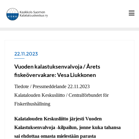
Skip
to
content
22.11.2023
Vuoden kalastuksenvalvoja / Årets
fiskeövervakare: Vesa Liukkonen
Tiedote / Pressmeddelande 22.11.2023
Kalatalouden Keskusliitto / Centralförbundet för
Fiskerihushållning
Kalatalouden Keskusliitto järjesti Vuoden
Kalastuksenvalvoja -kilpailun, jonne kuka tahansa
sai ehdottaa omasta mielestään parasta