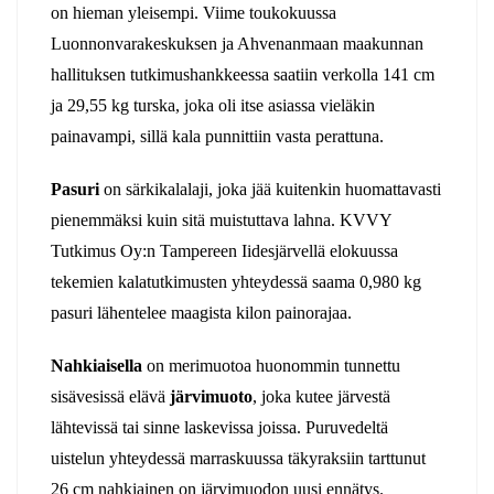
on hieman yleisempi. Viime toukokuussa
Luonnonvarakeskuksen ja Ahvenanmaan maakunnan
hallituksen tutkimushankkeessa saatiin verkolla 141 cm
ja 29,55 kg turska, joka oli itse asiassa vieläkin
painavampi, sillä kala punnittiin vasta perattuna.
Pasuri
on särkikalalaji, joka jää kuitenkin huomattavasti
pienemmäksi kuin sitä muistuttava lahna. KVVY
Tutkimus Oy:n Tampereen Iidesjärvellä elokuussa
tekemien kalatutkimusten yhteydessä saama 0,980 kg
pasuri lähentelee maagista kilon painorajaa.
Nahkiaisella
on merimuotoa huonommin tunnettu
sisävesissä elävä
järvimuoto
, joka kutee järvestä
lähtevissä tai sinne laskevissa joissa. Puruvedeltä
uistelun yhteydessä marraskuussa täkyraksiin tarttunut
26 cm nahkiainen on järvimuodon uusi ennätys.