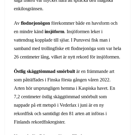
säga fisken var mycket nära att spräcka den magiska
enkilosgränsen.
Av
flodnejonögon
förekommer både en havsform och
en mindre känd
insjöform
. Insjöformen leker i
vattendrag kopplade till sjöar. I Puruvesi fisk man i
samband med trollingfiske ett flodnejonöga som var hela
26 centimeter lång, vilket är nytt rekord för insjöformen.
Östlig skäggtömmad smörbult
är en främmande art
som påträffades i Finska första gången våren 2022.
Arten hör ursprungligen hemma i Kaspiska havet. En
7,2 centimeter östlig skäggtömmad smörbult som
nappade på ett metspö i Vederlax i juni är en ny
rekordfisk och samtidigt den 81 arten att införas i
Finlands rekordfiskregister.