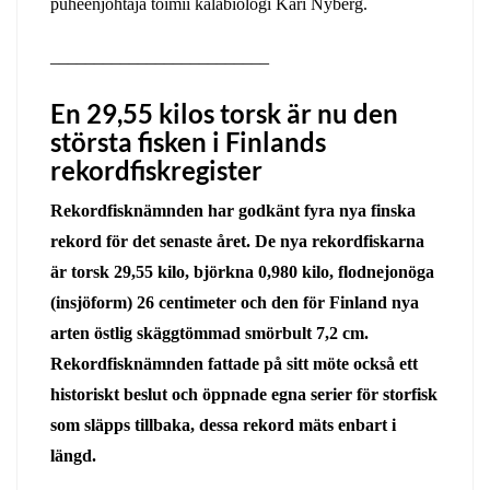
puheenjohtaja toimii kalabiologi Kari Nyberg.
_________________________
En 29,55 kilos torsk är nu den
största fisken i Finlands
rekordfiskregister
Rekordfisknämnden har godkänt fyra nya finska
rekord för det senaste året. De nya rekordfiskarna
är torsk 29,55 kilo, björkna 0,980 kilo, flodnejonöga
(insjöform) 26 centimeter och den för Finland nya
arten östlig skäggtömmad smörbult 7,2 cm.
Rekordfisknämnden fattade på sitt möte också ett
historiskt beslut och öppnade egna serier för storfisk
som släpps tillbaka, dessa rekord mäts enbart i
längd.