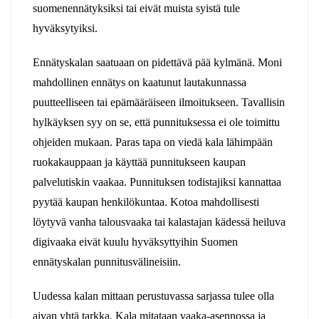
suomenennätyksiksi tai eivät muista syistä tule
hyväksytyiksi.
Ennätyskalan saatuaan on pidettävä pää kylmänä. Moni
mahdollinen ennätys on kaatunut lautakunnassa
puutteelliseen tai epämääräiseen ilmoitukseen. Tavallisin
hylkäyksen syy on se, että punnituksessa ei ole toimittu
ohjeiden mukaan. Paras tapa on viedä kala lähimpään
ruokakauppaan ja käyttää punnitukseen kaupan
palvelutiskin vaakaa. Punnituksen todistajiksi kannattaa
pyytää kaupan henkilökuntaa. Kotoa mahdollisesti
löytyvä vanha talousvaaka tai kalastajan kädessä heiluva
digivaaka eivät kuulu hyväksyttyihin Suomen
ennätyskalan punnitusvälineisiin.
Uudessa kalan mittaan perustuvassa sarjassa tulee olla
aivan yhtä tarkka. Kala mitataan vaaka-asennossa ja