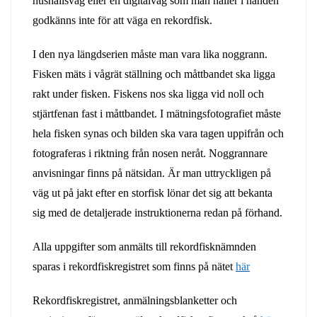
hushållsvåg eller en digitalvåg som man håller i handen
godkänns inte för att väga en rekordfisk.
I den nya längdserien måste man vara lika noggrann.
Fisken mäts i vågrät ställning och måttbandet ska ligga
rakt under fisken. Fiskens nos ska ligga vid noll och
stjärtfenan fast i måttbandet. I mätningsfotografiet måste
hela fisken synas och bilden ska vara tagen uppifrån och
fotograferas i riktning från nosen neråt. Noggrannare
anvisningar finns på nätsidan. Är man uttryckligen på
väg ut på jakt efter en storfisk lönar det sig att bekanta
sig med de detaljerade instruktionerna redan på förhand.
Alla uppgifter som anmälts till rekordfisknämnden
sparas i rekordfiskregistret som finns på nätet
här
Rekordfiskregistret, anmälningsblanketter och