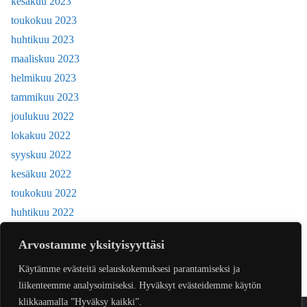
kesäkuu 2023
toukokuu 2023
huhtikuu 2023
maaliskuu 2023
helmikuu 2023
tammikuu 2023
joulukuu 2022
lokakuu 2022
syyskuu 2022
kesäkuu 2022
toukokuu 2022
huhtikuu 2022
joulukuu 2018
Arvostamme yksityisyyttäsi
Käytämme evästeitä selauskokemuksesi parantamiseksi ja
liikenteemme analysoimiseksi. Hyväksyt evästeidemme käytön
klikkaamalla ”Hyväksy kaikki”.