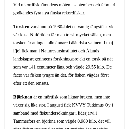
Vid rekordfisknämndens möten i september och februari
godkändes fyra nya finska rekordfiskar.
Torsken
var ännu på 1980-talet en vanlig fångstfisk vid
vår kust. Nuförtiden får man torsk mycket sällan, men
torsken är aningen allmännare i åländska vattnen. I maj
ifjol fick man i Naturresursinstitutet och Ålands
landskapsregeringens forskningsprojekt en torsk på nät
som var 141 centimeter lång och vägde 29,55 kilo. De
facto var fisken tyngre än det, för fisken vägdes först
efter att den rensats.
Björknan
är en mörtfisk som liknar braxen, men inte
växer sig lika stor. I augusti fick KVVY Tutkimus Oy i
samband med fiskundersökningar i Iidesjärvi i
Tammerfors en björkna som vägde 0,980 kilo, det vill