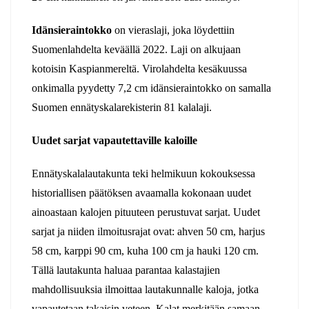
Idänsieraintokko
on vieraslaji, joka löydettiin
Suomenlahdelta keväällä 2022. Laji on alkujaan
kotoisin Kaspianmereltä. Virolahdelta kesäkuussa
onkimalla pyydetty 7,2 cm idänsieraintokko on samalla
Suomen ennätyskalarekisterin 81 kalalaji.
Uudet sarjat vapautettaville kaloille
Ennätyskalalautakunta teki helmikuun kokouksessa
historiallisen päätöksen avaamalla kokonaan uudet
ainoastaan kalojen pituuteen perustuvat sarjat. Uudet
sarjat ja niiden ilmoitusrajat ovat: ahven 50 cm, harjus
58 cm, karppi 90 cm, kuha 100 cm ja hauki 120 cm.
Tällä lautakunta haluaa parantaa kalastajien
mahdollisuuksia ilmoittaa lautakunnalle kaloja, jotka
vapautetaan takaisin veteen. Kalat merkitään samaan