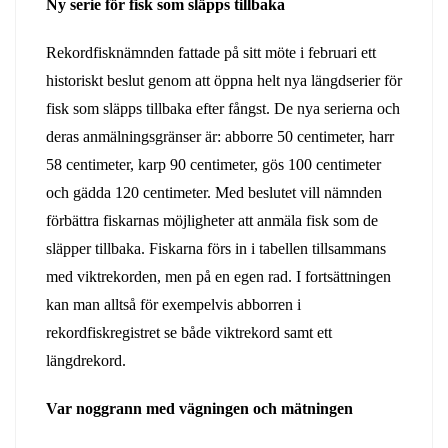
Ny serie för fisk som släpps tillbaka
Rekordfisknämnden fattade på sitt möte i februari ett
historiskt beslut genom att öppna helt nya längdserier för
fisk som släpps tillbaka efter fångst. De nya serierna och
deras anmälningsgränser är: abborre 50 centimeter, harr
58 centimeter, karp 90 centimeter, gös 100 centimeter
och gädda 120 centimeter. Med beslutet vill nämnden
förbättra fiskarnas möjligheter att anmäla fisk som de
släpper tillbaka. Fiskarna förs in i tabellen tillsammans
med viktrekorden, men på en egen rad. I fortsättningen
kan man alltså för exempelvis abborren i
rekordfiskregistret se både viktrekord samt ett
längdrekord.
Var noggrann med vägningen och mätningen