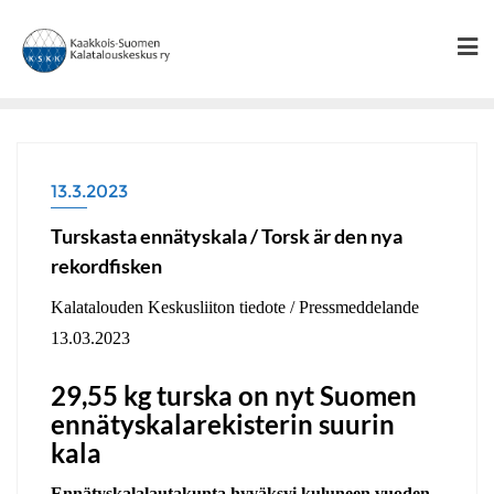
Skip
to
content
13.3.2023
Turskasta ennätyskala / Torsk är den nya
rekordfisken
Kalatalouden Keskusliiton tiedote / Pressmeddelande
13.03.2023
29,55 kg turska on nyt Suomen
ennätyskalarekisterin suurin
kala
Ennätyskalalautakunta hyväksyi kuluneen vuoden