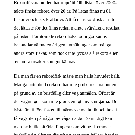
Rekordfisknämnden har upprätthållit listan över 2000-
talets finska rekord över 20 år. På listan finns nu 81
fiskarter och sex kräftarter. Att få en rekordfisk är inte
det lättaste för det finns redan många svårslagna resultat
på listan. Förutom de rekordfiskar som godkänns
behandlar nämnden årligen anmälningar om många
andra stora fiskar, som dock inte lyckas slå rekord eller
av andra orsaker kan godkännas.
Då man får en rekordfisk måste man hålla huvudet kallt.
Många potentiella rekord har inte godkänts i nämnden
på grund av en bristfällig eller vag anmälan. Oftast är
det vägningen som inte gjorts enligt anvisningarna. Det
bästa är att föra fisken till närmaste matbutik och be att
få väga den på någon av vågarna där. Samtidigt kan
man be butiksbiträdet fungera som vittne. Hemmets