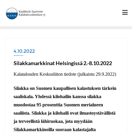
Skip
to
content
4.10.2022
Silakkamarkkinat Helsingissä 2.-8.10.2022
Kalatalouden Keskusliiton tiedote (julkaistu 29.9.2022)
Silakka on Suomen kaupallisen kalastuksen tärkein
saaliskala. Yhdessä kilohailin kanssa silakka
muodostaa 95 prosenttia Suomen merialueen
saaliista. Silakka ja kilohaili ovat ilmastoystävällistä
ja terveellistä lähiruokaa, jota myydään
Silakkamarkkinoilla suoraan kalastajalta