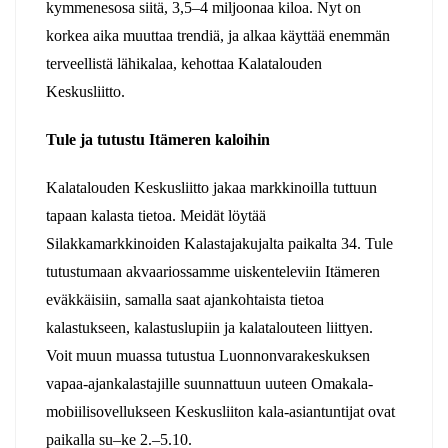
kymmenesosa siitä, 3,5–4 miljoonaa kiloa. Nyt on
korkea aika muuttaa trendiä, ja alkaa käyttää enemmän
terveellistä lähikalaa, kehottaa Kalatalouden
Keskusliitto.
Tule ja tutustu Itämeren kaloihin
Kalatalouden Keskusliitto jakaa markkinoilla tuttuun
tapaan kalasta tietoa. Meidät löytää
Silakkamarkkinoiden Kalastajakujalta paikalta 34. Tule
tutustumaan akvaariossamme uiskenteleviin Itämeren
eväkkäisiin, samalla saat ajankohtaista tietoa
kalastukseen, kalastuslupiin ja kalatalouteen liittyen.
Voit muun muassa tutustua Luonnonvarakeskuksen
vapaa-ajankalastajille suunnattuun uuteen Omakala-
mobiilisovellukseen Keskusliiton kala-asiantuntijat ovat
paikalla su–ke 2.–5.10.