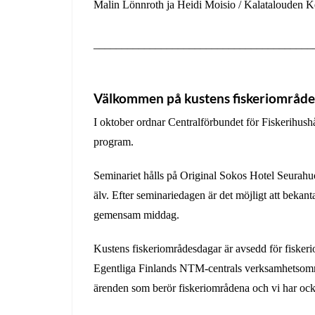
Malin Lönnroth ja Heidi Moisio / Kalatalouden Ke
_______________________________________
Välkommen på kustens fiskeriområdes
I oktober ordnar Centralförbundet för Fiskerihush
program.
Seminariet hålls på Original Sokos Hotel Seura
älv. Efter seminariedagen är det möjligt att beka
gemensam middag.
Kustens fiskeriområdesdagar är avsedd för fiske
Egentliga Finlands NTM-centrals verksamhetsområ
ärenden som berör fiskeriområdena och vi har ocks