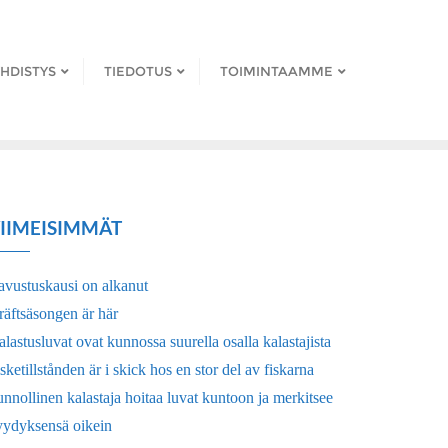
HDISTYS
TIEDOTUS
TOIMINTAAMME
IIMEISIMMÄT
avustuskausi on alkanut
räftsäsongen är här
lastusluvat ovat kunnossa suurella osalla kalastajista
sketillstånden är i skick hos en stor del av fiskarna
nnollinen kalastaja hoitaa luvat kuntoon ja merkitsee
yydyksensä oikein