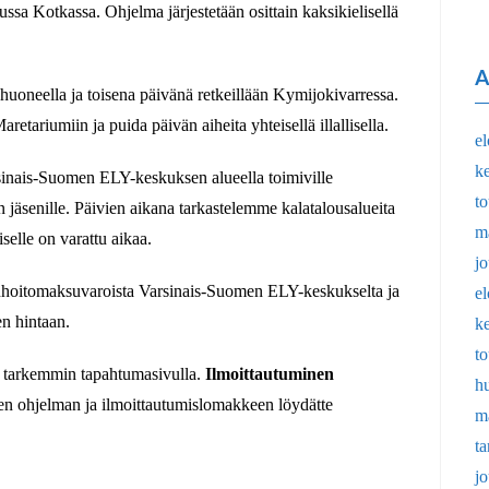
ssa Kotkassa. Ohjelma järjestetään osittain kaksikielisellä
A
huoneella ja toisena päivänä retkeillään Kymijokivarressa.
etariumiin ja puida päivän aiheita yhteisellä illallisella.
e
k
sinais-Suomen ELY-keskuksen alueella toimiville
t
n jäsenille. Päivien aikana tarkastelemme kalatalousalueita
m
selle on varattu aikaa.
j
tonhoitomaksuvaroista Varsinais-Suomen ELY-keskukselta ja
e
n hintaan.
k
t
ä tarkemmin tapahtumasivulla.
Ilmoittautuminen
h
sen ohjelman ja ilmoittautumislomakkeen löydätte
m
t
j