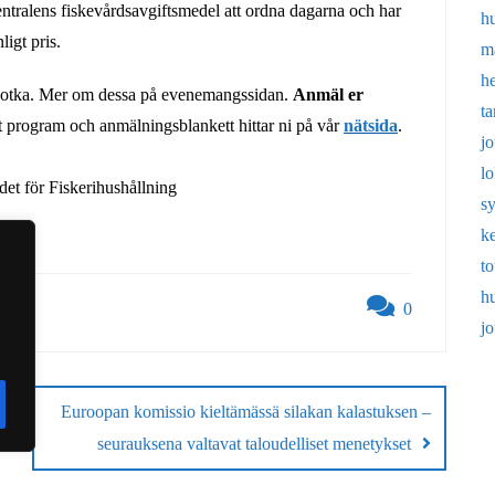
ntralens fiskevårdsavgiftsmedel att ordna dagarna och har
h
ligt pris.
m
h
Kotka. Mer om dessa på evenemangssidan.
Anmäl er
t
at program och anmälningsblankett hittar ni på vår
nätsida
.
j
l
et för Fiskerihushållning
s
k
t
h
0
j
Euroopan komissio kieltämässä silakan kalastuksen –
seurauksena valtavat taloudelliset menetykset