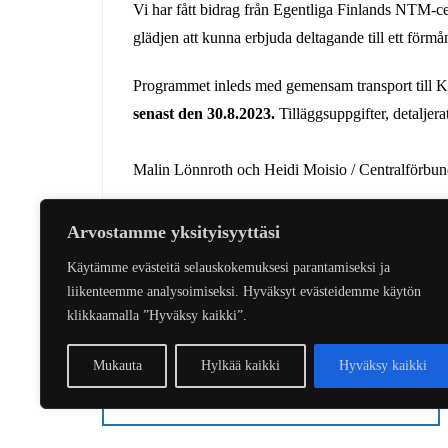
Vi har fått bidrag från Egentliga Finlands NTM-ce
glädjen att kunna erbjuda deltagande till ett förmån
Programmet inleds med gemensam transport till 
senast den 30.8.2023.
Tilläggsuppgifter, detaljer
Malin Lönnroth och Heidi Moisio / Centralförbund
Arvostamme yksityisyyttäsi
Käytämme evästeitä selauskokemuksesi parantamiseksi ja
KalaKaakko
liikenteemme analysoimiseksi. Hyväksyt evästeidemme käytön
klikkaamalla ”Hyväksy kaikki”.
Artikkelien
selaus
Mukauta
Hylkää kaikki
Hyväksy kaikki
KALASTUKSENVALVOJIEN
KOULUTUS 5.9.2023