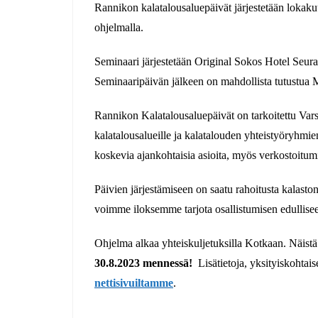
Rannikon kalatalousaluepäivät järjestetään lokakuu
ohjelmalla.
Seminaari järjestetään Original Sokos Hotel Seura
Seminaaripäivän jälkeen on mahdollista tutustua Mar
Rannikon Kalatalousaluepäivät on tarkoitettu Var
kalatalousalueille ja kalatalouden yhteistyöryhmie
koskevia ajankohtaisia asioita, myös verkostoitumi
Päivien järjestämiseen on saatu rahoitusta kalas
voimme iloksemme tarjota osallistumisen edullisee
Ohjelma alkaa yhteiskuljetuksilla Kotkaan. Näist
30.8.2023 mennessä!
Lisätietoja, yksityiskohtai
nettisivuiltamme
.