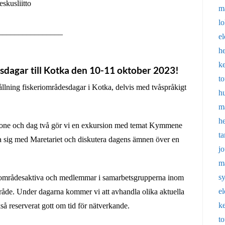
skusliitto
m
l
________________
e
h
k
dagar till Kotka den 10-11 oktober 2023!
t
ållning fiskeriområdesdagar i Kotka, delvis med tvåspråkigt
h
m
h
huone och dag två gör vi en exkursion med temat Kymmene
t
nta sig med Maretariet och diskutera dagens ämnen över en
j
m
s
riområdesaktiva och medlemmar i samarbetsgrupperna inom
e
de. Under dagarna kommer vi att avhandla olika aktuella
k
å reserverat gott om tid för nätverkande.
t