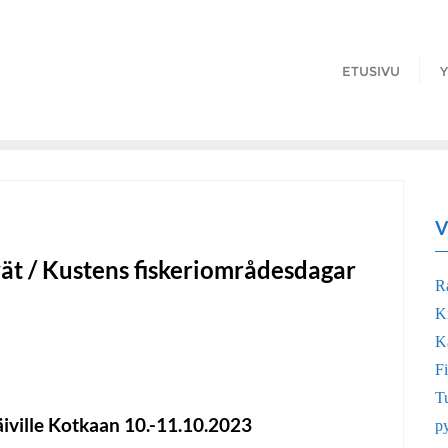
ETUSIVU
Y
V
ät / Kustens fiskeriområdesdagar
R
K
Ka
Fi
Tu
iville Kotkaan 10.-11.10.2023
p