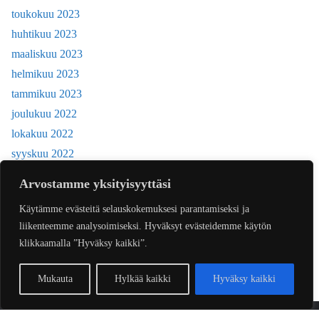
toukokuu 2023
huhtikuu 2023
maaliskuu 2023
helmikuu 2023
tammikuu 2023
joulukuu 2022
lokakuu 2022
syyskuu 2022
kesäkuu 2022
Arvostamme yksityisyyttäsi
toukokuu 2022
Käytämme evästeitä selauskokemuksesi parantamiseksi ja
huhtikuu 2022
liikenteemme analysoimiseksi. Hyväksyt evästeidemme käytön
joulukuu 2018
klikkaamalla ”Hyväksy kaikki”.
Mukauta
Hylkää kaikki
Hyväksy kaikki