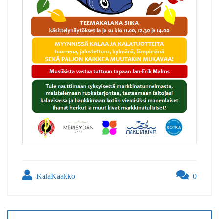
KalaKaakko
0
Artikkelien
selaus