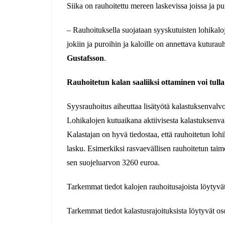
Siika on rauhoitettu mereen laskevissa joissa ja p
– Rauhoituksella suojataan syyskutuisten lohikalo
jokiin ja puroihin ja kaloille on annettava kutura
Gustafsson
.
Rauhoitetun kalan saaliiksi ottaminen voi tulla k
Syysrauhoitus aiheuttaa lisätyötä kalastuksenvalv
Lohikalojen kutuaikana aktiivisesta kalastuksenva
Kalastajan on hyvä tiedostaa, että rauhoitetun lohi
lasku. Esimerkiksi rasvaevällisen rauhoitetun tai
sen suojeluarvon 3260 euroa.
Tarkemmat tiedot kalojen rauhoitusajoista löytyv
Tarkemmat tiedot kalastusrajoituksista löytyvät os