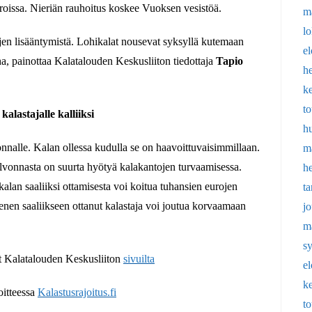
uroissa. Nieriän rauhoitus koskee Vuoksen vesistöä.
m
l
jen lisääntymistä. Lohikalat nousevat syksyllä kutemaan
e
uha, painottaa Kalatalouden Keskusliiton tiedottaja
Tapio
h
k
t
alastajalle kalliiksi
h
onnalle. Kalan ollessa kudulla se on haavoittuvaisimmillaan.
m
lvonnasta on suurta hyötyä kalakantojen turvaamisessa.
h
kalan saaliiksi ottamisesta voi koitua tuhansien eurojen
t
menen saaliikseen ottanut kalastaja voi joutua korvaamaan
j
m
s
ät Kalatalouden Keskusliiton
sivuilta
e
k
oitteessa
Kalastusrajoitus.fi
t