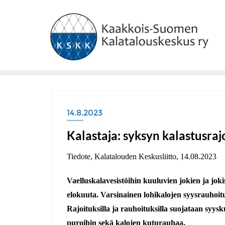
Skip
to
content
14.8.2023
Kalastaja: syksyn kalastusraj
Tiedote, Kalatalouden Keskusliitto, 14.08.2023
Vaelluskalavesistöihin kuuluvien jokien ja joki
elokuuta. Varsinainen lohikalojen syysrauhoitu
Rajoituksilla ja rauhoituksilla suojataan syysk
puroihin sekä kalojen kuturauhaa.