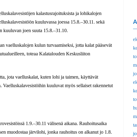
lluskalavesistöjen kalastusrajoituksista ja lohikalojen
A
aelluskalavesistöön kuuluvassa joessa 15.8.–30.11. sekä
n kuuluvan joen suuta 15.8.–31.10.
e
aan vaelluskalojen kulun turvaamiseksi, jotta kalat pääsevät
k
ualueilleen, toteaa Kalatalouden Keskusliiton
t
m
j
tta, jota vaelluskalat, kuten lohi ja taimen, käyttävät
e
. Vaelluskalavesistöihin kuuluvat myös sellaiset rakennetut
k
t
h
m
rovesistöissä 1.9.–30.11 välisenä aikana. Rauhoitusaika
t
ksen muodostaa järvilohi, jonka rauhoitus on alkanut jo 1.8.
j