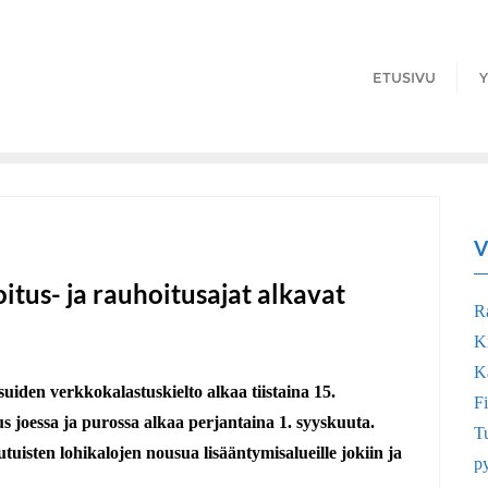
ETUSIVU
Y
V
oitus- ja rauhoitusajat alkavat
R
K
Ka
suiden verkkokalastuskielto alkaa tiistaina 15.
Fi
s joessa ja purossa alkaa perjantaina 1. syyskuuta.
Tu
utuisten lohikalojen nousua lisääntymisalueille jokiin ja
p