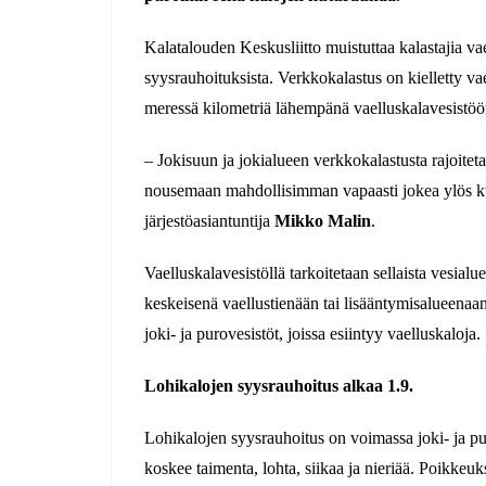
Kalatalouden Keskusliitto muistuttaa kalastajia vae
syysrauhoituksista. Verkkokalastus on kielletty v
meressä kilometriä lähempänä vaelluskalavesistöö
– Jokisuun ja jokialueen verkkokalastusta rajoitet
nousemaan mahdollisimman vapaasti jokea ylös kut
järjestöasiantuntija
Mikko Malin
.
Vaelluskalavesistöllä tarkoitetaan sellaista vesialue
keskeisenä vaellustienään tai lisääntymisalueenaan
joki- ja purovesistöt, joissa esiintyy vaelluskaloja.
Lohikalojen syysrauhoitus alkaa 1.9.
Lohikalojen syysrauhoitus on voimassa joki- ja pu
koskee taimenta, lohta, siikaa ja nieriää. Poikkeu