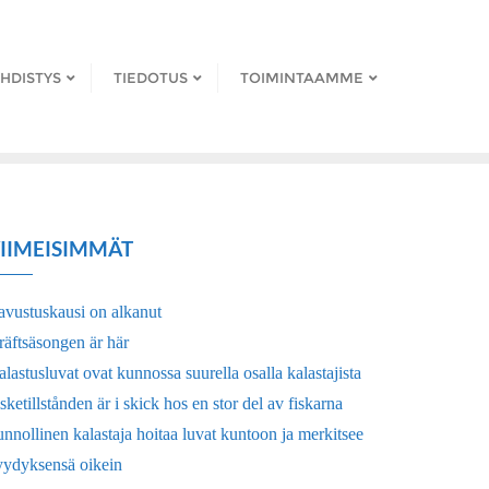
HDISTYS
TIEDOTUS
TOIMINTAAMME
IIMEISIMMÄT
avustuskausi on alkanut
räftsäsongen är här
lastusluvat ovat kunnossa suurella osalla kalastajista
sketillstånden är i skick hos en stor del av fiskarna
nnollinen kalastaja hoitaa luvat kuntoon ja merkitsee
yydyksensä oikein