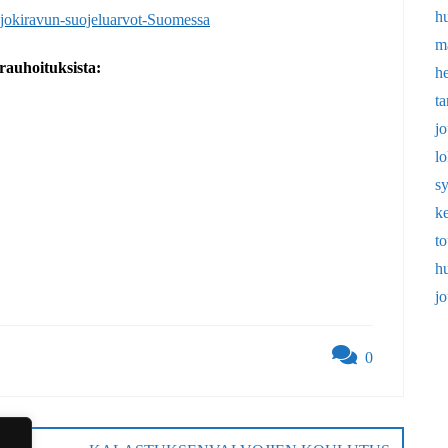
h
-jokiravun-suojeluarvot-Suomessa
m
 rauhoituksista:
h
t
j
l
s
k
t
h
j
0