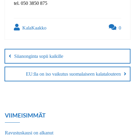
tel. 050 3850 875
KalaKaakko
0
Artikkelien
selaus
Siianonginta sopii kaikille
EU:lla on iso vaikutus suomalaiseen kalatalouteen
VIIMEISIMMÄT
Ravustuskausi on alkanut