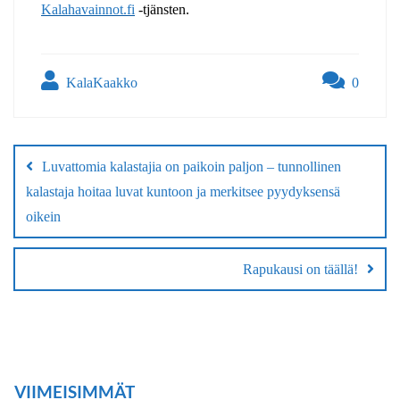
Kalahavainnot.fi
-tjänsten.
KalaKaakko
0
Artikkelien
selaus
Luvattomia kalastajia on paikoin paljon – tunnollinen
kalastaja hoitaa luvat kuntoon ja merkitsee pyydyksensä
oikein
Rapukausi on täällä!
VIIMEISIMMÄT