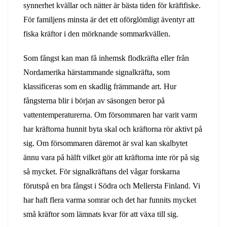
synnerhet kvällar och nätter är bästa tiden för kräftfiske.
För familjens minsta är det ett oförglömligt äventyr att
fiska kräftor i den mörknande sommarkvällen.
Som fångst kan man få inhemsk flodkräfta eller från
Nordamerika härstammande signalkräfta, som
klassificeras som en skadlig främmande art. Hur
fångsterna blir i början av säsongen beror på
vattentemperaturerna. Om försommaren har varit varm
har kräftorna hunnit byta skal och kräftorna rör aktivt på
sig. Om försommaren däremot är sval kan skalbytet
ännu vara på hälft vilket gör att kräftorna inte rör på sig
så mycket. För signalkräftans del vågar forskarna
förutspå en bra fångst i Södra och Mellersta Finland. Vi
har haft flera varma somrar och det har funnits mycket
små kräftor som lämnats kvar för att växa till sig.