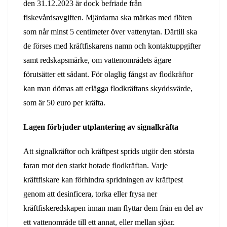
den 31.12.2023 är dock befriade från
fiskevårdsavgiften. Mjärdarna ska märkas med flöten
som når minst 5 centimeter över vattenytan. Därtill ska
de förses med kräftfiskarens namn och kontaktuppgifter
samt redskapsmärke, om vattenområdets ägare
förutsätter ett sådant. För olaglig fångst av flodkräftor
kan man dömas att erlägga flodkräftans skyddsvärde,
som är 50 euro per kräfta.
Lagen förbjuder utplantering av signalkräfta
Att signalkräftor och kräftpest sprids utgör den största
faran mot den starkt hotade flodkräftan. Varje
kräftfiskare kan förhindra spridningen av kräftpest
genom att desinficera, torka eller frysa ner
kräftfiskeredskapen innan man flyttar dem från en del av
ett vattenområde till ett annat, eller mellan sjöar.